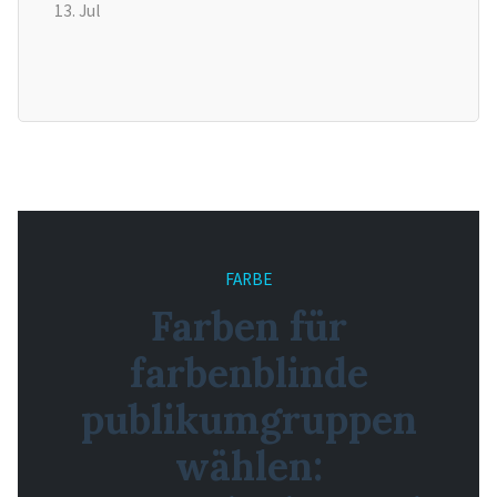
13. Jul
FARBE
Farben für
farbenblinde
publikumgruppen
wählen: