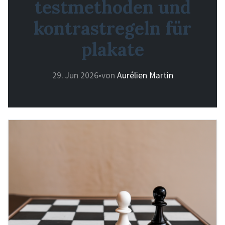
testmethoden und
kontrastregeln für
plakate
29. Jun 2026
•
von
Aurélien Martin